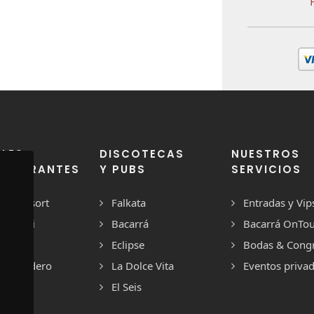
LES
DISCOTECAS
NUESTROS
STAURANTES
Y PUBS
SERVICIOS
ME Resort
Falkata
Entradas y Vip
l Safari
Bacarrá
Bacarrá OnTo
arieta
Eclipse
Bodas & Cong
a Varadero
La Dolce Vita
Eventos priva
El Seis