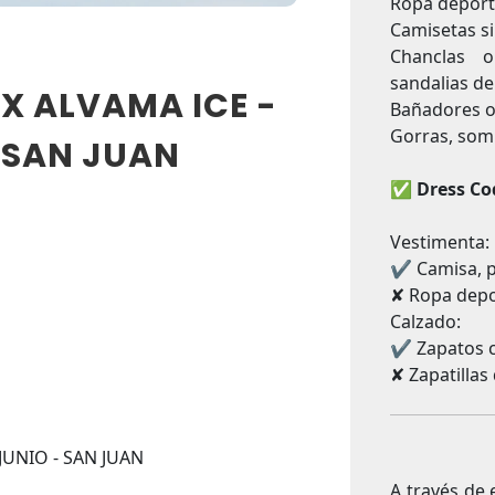
Ropa deporti
Camisetas si
Chanclas o
sandalias de 
X ALVAMA ICE -
Bañadores o
Gorras, somb
- SAN JUAN
✅
Dress Co
Vestimenta:
✔ Camisa, p
✘ Ropa depor
Calzado:
✔ Zapatos c
✘ Zapatillas
A través de 