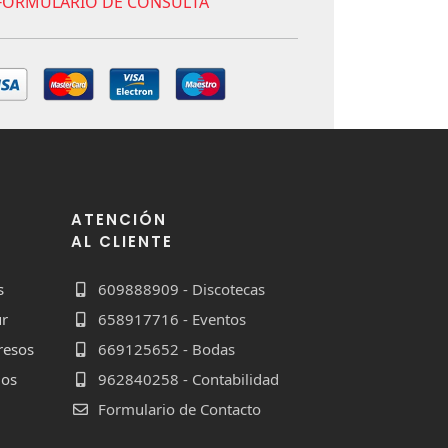
FORMULARIO DE CONSULTA
ATENCIÓN
AL CLIENTE
s
609888909 - Discotecas
ur
658917716 - Eventos
resos
669125652 - Bodas
dos
962840258 - Contabilidad
Formulario de Contacto