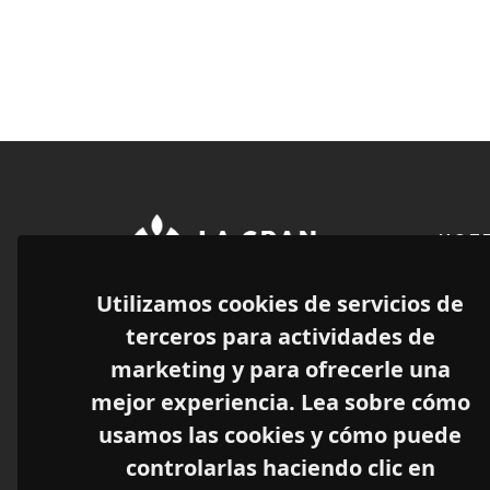
HOTE
Y RE
Utilizamos cookies de servicios de
El grupo La Gran Manzana ® de
TU&
Gandía es la mayor unión de
terceros para actividades de
Hote
empresas referentes en ocio y
marketing y para ofrecerle una
hostelería de Valencia.
Ca M
mejor experiencia. Lea sobre cómo
Play
Cuidando de tu ocio desde 1966.
usamos las cookies y cómo puede
controlarlas haciendo clic en