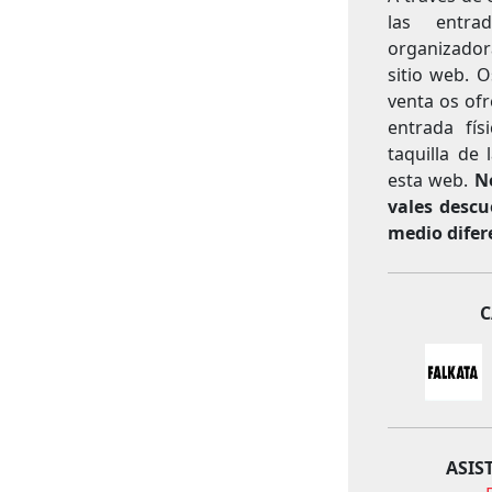
las entra
organizador
sitio web. 
venta os ofr
entrada fís
taquilla de 
esta web.
N
vales descu
medio difere
C
ASIS